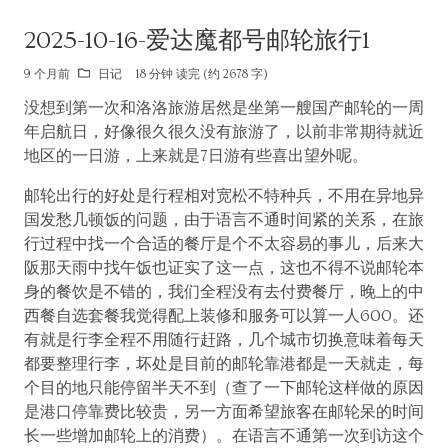
2025-10-16-爱达魔都号邮轮旅行1
9 个月前
日记
18 分钟 读完 (约 2678 字)
没想到第一次和洛洛旅游居然是坐第一艘国产邮轮的一周
年启航日，好像很久很久没有旅游了，以前非常期待就近
地区的一日游，上来就是7日游有些喜出望外呢。
邮轮出行的好处是行程相对宽松不特种兵，不用在异地异
国发愁几顿饭的问题，由于语言不通时间紧的关系，在旅
行过程中找一个合适的餐厅是个不太容易的事儿，后来大
阪那天雨中找午饭也证实了这一点，这也不得不说邮轮本
身的餐饮是不错的，我们全程没有去付费餐厅，晚上的中
西餐自选套餐我觉得配上装修和服务可以算一人600。还
有就是行李全程不用随行赶路，几个城市切换意味着每天
都要整理行李，坏处是目前的邮轮靠港都是一天就走，每
个目的地只能停留半天不到（查了一下邮轮这样做的原因
是港口停靠费比较贵，另一方面希望旅客在邮轮呆的时间
长一些增加邮轮上的消费）。在语言不通第一次到访这个