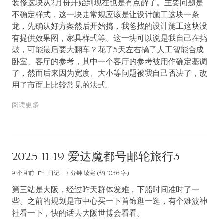
装修这块从2月份开始到现在也是有点醉了。主要问题是
不确定样式，这一块走常规应该是让设计施工这块一条
龙，先确认好方案然后开始搞，我爸找的设计施工这块没
有提供效果图，家具样式等。这一块可以说是我自己在捣
鼓，可能最后要大翻车？花了5天左右搞了人工智能合成
卧室、客厅的参考，其中一个客厅的参考被用作确定基调
了，然而后来因为宽度、大小等问题被我自己否决了，改
用了市面上比较常见的法式。
阅读更多
2025-11-19-爱达魔都号邮轮旅行3
9 个月前
日记
7 分钟 读完 (约 1036 字)
第三站是大阪，经过昨天群体发难，下船时间准时了一
些。之前的规划是市中心买一下首饰逛一逛，有个难波神
社看一下，快的话去大阪世博会看看。