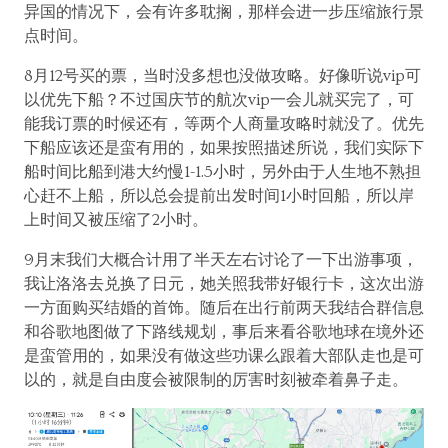
异国的情况下，会有许多耽搁，那样会进一步压缩旅行景
点时间。
8月12号买的票，当时没多想也没做攻略。好像听说vip可
以优先下船？不过国庆节的航次vip一会儿就买完了，可
能我订票的时候还有，等两个人商量攻略时就没了。优先
下船应该还是蛮有用的，如果按照描述所说，我们实际下
船时间比船到港大约慢1-1.5小时，另外由于人生地不熟担
心赶不上船，所以总会提前出发时间1小时回船，所以岸
上时间又被压缩了2小时。
9月末我们大概合计用了半天左右讨论了一下出游事项，
我让洛洛去兑换了日元，她关照我带好银行卡，这次出游
一方面购买结婚的首饰。随后在出行前两天我结合群信息
和谷歌地图做了下路线规划，事后来看谷歌地球在境外还
是蛮管用的，如果没有做这些功课么跟着大部队走也是可
以的，就是自由度会被限制的厉害时刻被牵着鼻子走。