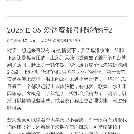
2025-11-08-爱达魔都号邮轮旅行2
9 个月前
日记
12 分钟 读完 (约 1767 字)
对了，想起来再没有vip的情况下，买了母港快速上船和
下船还是挺有用的，上船那天我们提前去了差不多12点就
到了房间，赶上了一顿午饭，貌似没有这个优先得折腾到
2-3点，下船也是没有的话得多等1小时的样子。第一天其
实是在海上航行，船上的店可以逛个半天吧，一些娱乐项
目甚至一个都没赶得上去体验把，有电影、歌舞、水上乐
园等等。大概是上了年纪了，没那么强精力了，哈哈，以
后可以提前做些休整。或者说行程上更合理安排，别过分
特种兵。
碧海蓝天可以说看个大半天都不会腻，有一段海鸟跟着我
们的船飞行，还看到了海豚在海面跳跃，可惜没能拍下