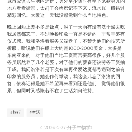
城市应该去生活区逛逛，另外至少随时有坐下来歇会儿的
地方看看街景，太赶了会啥都记不下来，流水账一般错过
精彩回忆。大阪这一天我没感觉到什么当地特色。
晚上回船上差不多是饭点，淋了一天雨有没有洗个澡去吃
我居然都忘了。不过晚餐印象一直是不错的，非常丰盛有
仪式感。我和洛洛看服务员端盘子，不禁为他们的技艺所
折服，听说他们在船上大约是1000-2000美金，大多是
东南亚来的，对于他们当地工资而言要高很多，好几个服
务员居然养了几个老婆，对了他们的薪资还被劳务工资抽
了成。我问洛洛若是下次有幸再坐爱达魔都号遇到之前有
印象的服务员，她会作何举动，我这会儿忘了洛洛的回
答，依稀记得是她不希望再来看到还是他们，觉得他们很
累，但同时又感慨若不在了生活如何维持。
#旅行
#生活
2026-5-27-分子生物学1