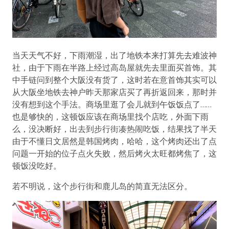
当天天气不好，下雨潮湿，出了地铁本来打算先去难波神
社，由于下雨在半路上经过高岛屋就先去里面买首饰。其
中手链问到整个大阪没有货了，这时若在意首饰其实可以
从大阪坐地铁去神户昨天那家店买了再折返回来，那时并
没有想到这个手法。商场里逛了会儿就到午饭饭点了……
也是够快的，这顿饭应该在商场里找个店吃，外面下雨
么，没决断好，出去到步行街凑热闹吃饭，结果找了半天
由于不懂日文居然是韩国烤肉，哈哈，这个烤肉还出了点
问题一开始的位子点火失败，然后烤火太旺都烤焦了，这
顿饭没吃好。
若不明说，这个步行街和鹿儿岛的简直无法区分。