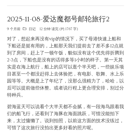
2025-11-08-爱达魔都号邮轮旅行2
9 个月前
日记
12 分钟 读完 (约 1767 字)
对了，想起来再没有vip的情况下，买了母港快速上船和
下船还是挺有用的，上船那天我们提前去了差不多12点就
到了房间，赶上了一顿午饭，貌似没有这个优先得折腾到
2-3点，下船也是没有的话得多等1小时的样子。第一天其
实是在海上航行，船上的店可以逛个半天吧，一些娱乐项
目甚至一个都没赶得上去体验把，有电影、歌舞、水上乐
园等等。大概是上了年纪了，没那么强精力了，哈哈，以
后可以提前做些休整。或者说行程上更合理安排，别过分
特种兵。
碧海蓝天可以说看个大半天都不会腻，有一段海鸟跟着我
们的船飞行，还看到了海豚在海面跳跃，可惜没能拍下
来，太过慵懒了。说到拍照，以前这方面的技术没练过，
可惜了这次旅行没拍出更多好看的照片呢。