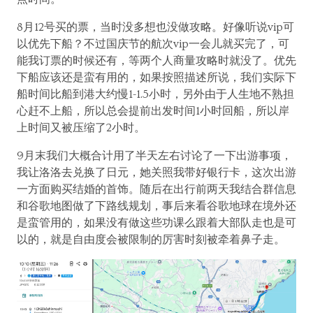
8月12号买的票，当时没多想也没做攻略。好像听说vip可
以优先下船？不过国庆节的航次vip一会儿就买完了，可
能我订票的时候还有，等两个人商量攻略时就没了。优先
下船应该还是蛮有用的，如果按照描述所说，我们实际下
船时间比船到港大约慢1-1.5小时，另外由于人生地不熟担
心赶不上船，所以总会提前出发时间1小时回船，所以岸
上时间又被压缩了2小时。
9月末我们大概合计用了半天左右讨论了一下出游事项，
我让洛洛去兑换了日元，她关照我带好银行卡，这次出游
一方面购买结婚的首饰。随后在出行前两天我结合群信息
和谷歌地图做了下路线规划，事后来看谷歌地球在境外还
是蛮管用的，如果没有做这些功课么跟着大部队走也是可
以的，就是自由度会被限制的厉害时刻被牵着鼻子走。