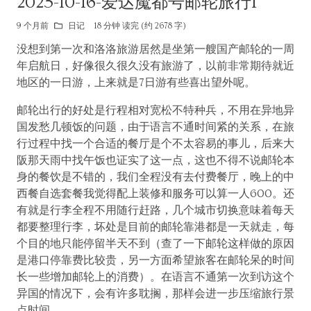
2025-10-16-爱达魔都号邮轮旅行1
9 个月前
日记
18 分钟 读完 (约 2678 字)
没想到第一次和洛洛旅游居然是坐第一艘国产邮轮的一周
年启航日，好像很久很久没有旅游了，以前非常期待就近
地区的一日游，上来就是7日游有些喜出望外呢。
邮轮出行的好处是行程相对宽松不特种兵，不用在异地异
国发愁几顿饭的问题，由于语言不通时间紧的关系，在旅
行过程中找一个合适的餐厅是个不太容易的事儿，后来大
阪那天雨中找午饭也证实了这一点，这也不得不说邮轮本
身的餐饮是不错的，我们全程没有去付费餐厅，晚上的中
西餐自选套餐我觉得配上装修和服务可以算一人600。还
有就是行李全程不用随行赶路，几个城市切换意味着每天
都要整理行李，坏处是目前的邮轮靠港都是一天就走，每
个目的地只能停留半天不到（查了一下邮轮这样做的原因
是港口停靠费比较贵，另一方面希望旅客在邮轮呆的时间
长一些增加邮轮上的消费）。在语言不通第一次到访这个
异国的情况下，会有许多耽搁，那样会进一步压缩旅行景
点时间。