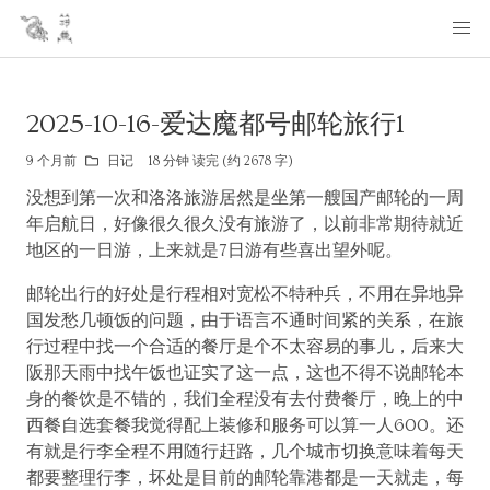
2025-10-16-爱达魔都号邮轮旅行1
9 个月前
日记
18 分钟 读完 (约 2678 字)
没想到第一次和洛洛旅游居然是坐第一艘国产邮轮的一周
年启航日，好像很久很久没有旅游了，以前非常期待就近
地区的一日游，上来就是7日游有些喜出望外呢。
邮轮出行的好处是行程相对宽松不特种兵，不用在异地异
国发愁几顿饭的问题，由于语言不通时间紧的关系，在旅
行过程中找一个合适的餐厅是个不太容易的事儿，后来大
阪那天雨中找午饭也证实了这一点，这也不得不说邮轮本
身的餐饮是不错的，我们全程没有去付费餐厅，晚上的中
西餐自选套餐我觉得配上装修和服务可以算一人600。还
有就是行李全程不用随行赶路，几个城市切换意味着每天
都要整理行李，坏处是目前的邮轮靠港都是一天就走，每