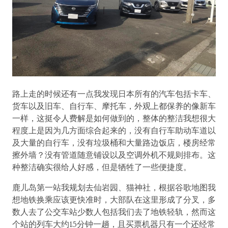
路上走的时候还有一点我发现日本所有的汽车包括卡车、
货车以及旧车、自行车、摩托车，外观上都保养的像新车
一样，这挺令人费解是如何做到的，整体的整洁我想很大
程度上是因为几方面综合起来的，没有自行车助动车道以
及大量的自行车，没有垃圾桶和大量路边饭店，楼房经常
擦外墙？没有管道随意铺设以及空调外机不规则排布。这
种整洁确实很给人好感，但是牺牲了一些便捷度。
鹿儿岛第一站我规划去仙岩园、猫神社，根据谷歌地图我
想地铁换乘应该更快准时，大部队在这里形成了分叉，多
数人去了公交车站少数人包括我们去了地铁轻轨，然而这
个站的列车大约15分钟一趟，且买票机器只有一个还经常