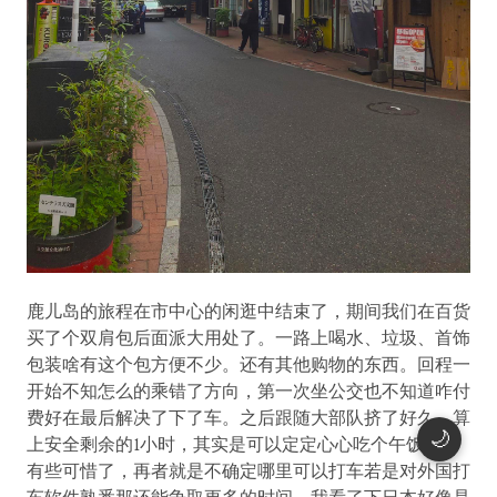
鹿儿岛的旅程在市中心的闲逛中结束了，期间我们在百货
买了个双肩包后面派大用处了。一路上喝水、垃圾、首饰
包装啥有这个包方便不少。还有其他购物的东西。回程一
开始不知怎么的乘错了方向，第一次坐公交也不知道咋付
费好在最后解决了下了车。之后跟随大部队挤了好久。算
🌙
上安全剩余的1小时，其实是可以定定心心吃个午饭的，
有些可惜了，再者就是不确定哪里可以打车若是对外国打