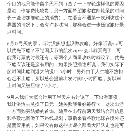
个目的地只能停留半天不到（查了一下邮轮这样做的原因
是港口停靠费比较贵，另一方面希望旅客在邮轮呆的时间
长一些增加邮轮上的消费）。在语言不通第一次到访这个
异国的情况下，会有许多耽搁，那样会进一步压缩旅行景
点时间。
8月12号买的票，当时没多想也没做攻略。好像听说vip可
以优先下船？不过国庆节的航次vip一会儿就买完了，可
能我订票的时候还有，等两个人商量攻略时就没了。优先
下船应该还是蛮有用的，如果按照描述所说，我们实际下
船时间比船到港大约慢1-1.5小时，另外由于人生地不熟担
心赶不上船，所以总会提前出发时间1小时回船，所以岸
上时间又被压缩了2小时。
9月末我们大概合计用了半天左右讨论了一下出游事项，
我让洛洛去兑换了日元，她关照我带好银行卡，这次出游
一方面购买结婚的首饰。随后在出行前两天我结合群信息
和谷歌地图做了下路线规划，事后来看谷歌地球在境外还
是蛮管用的，如果没有做这些功课么跟着大部队走也是可