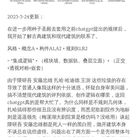
2025-5-24更新：
在进一步用种子圣殿去套用之前chatgpt提出的规律后，
我开始了解古典建筑和现代建筑的联系了。
风格 = 概念A + 构件A1,A2 + 规则R1,R2
= “集成逻辑” + （模块墙、数据轨、叠层立面）+ （正交
+透视对称+嵌套）
由于隈研吾 安藤忠雄 扎哈·哈迪德 王澍 这些垃圾的存在
导致了普通人像我这样的十分迷惑，怀疑自身审美问题，
搞不清楚现代建筑的评判依据、创作逻辑在哪里，这回
chatgpt真的是帮大忙了。为什么同样是不规则几何体，
扎哈搞得那些很丑且没有辨识度，而悉尼歌剧院作为地标
则是遥遥领先（梅溪湖大剧院算是模仿吗？没啥用）谈起
隈研吾 安藤忠雄都是死人一样的黑白照，抛开建筑本身
不谈总在说些虚得。问题出在了两方面一个是壳得整体与