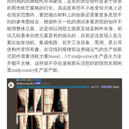
回到我的回廊线性布局建筑，这里的房型创作是基于矩形
的黑色铁艺窗格的衍生。虽说是有些不小改变但大体上还
在现实范围内，要想做出材料上的创新还需要更多意想不
到的参考图组合，根据昨天一轮的测试来看房型的创作不
能用整体立面，还是得以局部立面甚至就是构件本身。初
试几轮看来自然元素是有的搞头的，目前还没发现人造元
素比如发动机、集成电路、化学工业设备、黑洞、星云等
使构件变得有趣。在没找到规律前这类碰运气的生产创新
式部件需要消耗大量blend，3个midjourney生产器火力全
开都不太够。这样就不存在漫画那头没想好剧情而长期闲
置midjourney生产器产能。