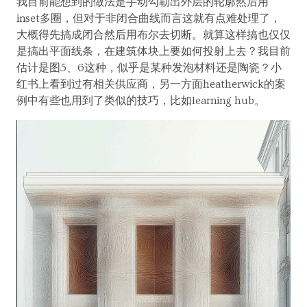
我目前能想到的做法是手动勾勒出外层的轮廓然后用
inset多圈，但对于非闭合曲线而言这就有点难处理了，
大概得先搞成闭合然后用布尔去切断。就算这样搞也仅仅
是搞出平面线条，在建筑体块上要如何投射上去？我目前
估计是图5、6这种，似乎是某种发泡材料还是陶瓷？小
红书上看到过有相关供应商，另一方面heatherwick的案
例中有些也用到了类似的技巧，比如learning hub。