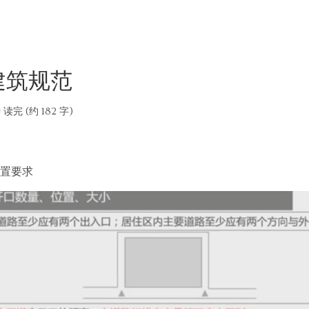
5-建筑规范
 读完 (约 182 字)
置要求