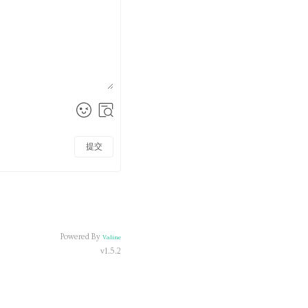
提交
Powered By
Valine
v1.5.2