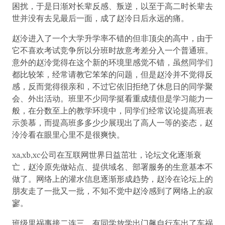
困扰，于是日渐对长辈反感、叛逆，以至于高二时长辈去
世并没有去见最后一面，成了赵泠日后永远的痛。
赵泠进入了一个大学升学率不错的但非顶尖的高中，由于
它不喜欢考试竞争所以分班时故意考差分入一个普通班。
意外的赵泠觉得在这个新的环境里感觉不错，虽然同学们
都比较笨，经常请教它笨笨的问题，但是赵泠并不觉得反
感，反而觉得很亲和，不过它依旧拒绝了休息日的同学聚
会、外出活动。班里不少同学挺看重成绩但是学习能力一
般，在分数至上的教学环境中，同学们经常议论提高班表
示羡慕，而提高班多多少少展现出了高人一等的姿态，赵
泠泠看在眼里心里不是很爽快。
xa,xb,xc公司在互联网世界日益茁壮，论坛文化逐渐衰
亡，赵泠原先做站点、提供域名、部署服务的生意基本不
做了。网络上的灌水信息逐渐形成趋势，赵泠在论坛上的
朋友走了一批又一批，不知不觉中赵泠感到了网络上的寂
寥。
班级里祸事接二连三，有同学放学出门飙自行车出了车祸