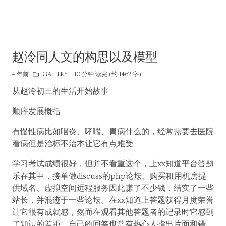
赵泠同人文的构思以及模型
4 年前
GALLERY
10 分钟 读完 (约 1462 字)
从赵泠初三的生活开始故事
顺序发展概括
有慢性病比如咽炎、哮喘、胃病什么的，经常需要去医院
看病但是治标不治本让它有点难受
学习考试成绩很好，但并不看重这个，上xx知道平台答题
乐在其中，接单做discuss的php论坛、购买租用机房提
供域名、虚拟空间远程服务因此赚了不少钱，结实了一些
站长，并混迹于一些论坛。在xx知道上答题获得月度荣誉
让它很有成就感，然而在观看其他答题者的记录时它感到
了知识的差距，自己的回答也常有热心人指出片面和错