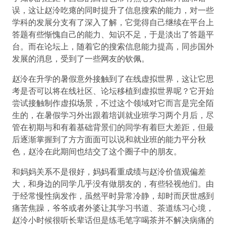
误，这让赵泠吃瘪的同时提升了信息搜索的能力，对一些
学科的发展分支有了深入了解，它觉得自己继续在平台上
答题有些惭愧自己的能力、知识不足，于是淡出了答题平
台。而在论坛上，随着它的搜索信息能力提高，同步国外
发展的消息，受到了一些网友的钦佩。
赵泠在升学的暑假意外接触到了在线虚拟世界，这让它思
考是否可以将在线社区、论坛移植到虚拟世界呢？它开始
尝试接触制作虚拟场景，不过这个领域对它而言是完全陌
生的，在暑假学习外出跟着培训就业班学习两个月后，尽
管在初期与和有着基础背景们的同学有着巨大差距，但最
后逐渐掌握到了方方面面可以说和就业班的能力平分秋
色，赵泠在此期间也结交了这个圈子中的朋友。
和妈妈关系不是很好，妈妈看重成绩与赵泠价值观偏差
大，和身边的同学几乎没有做朋友的，有些轻视他们。由
于经常慢性病发作，虽然平时异常冷静，却时而厌世感到
痛苦焦躁，爷爷或者外婆让其学习书道、茶道练习心境，
赵泠小时候很听长辈话但是练毛笔字喝茶并不解决病痛的