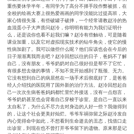
重伤要休学半年，有同学为了高分不择手段作弊被抓，在
全校的绘画大赛上很热爱画画的同学没能比过提高班，大
家心情很失落，有些破罐子破摔，一个经常请教赵泠的热
血混蛋小子大声质问赵泠，你明明有能力为我们证明什
么，还是说你也看不起我们嘛？赵泠有些触动，可是随着
课业加重，以及它对虚拟现实技术的钻牛角尖，使它的慢
性病加剧了。我可以做些什么呢？他们应该也会在今后的
日子渐渐离我而去吧？赵泠回想以往的日子，爸妈不了解
自己，没有朋友，爷爷奶奶对自己很好但是帮不了它忙，
有很多想去做的事情，不知不觉开始感到了瓶颈、无力。
它没有想到自己的病居然在一场手术后彻底好了，是爸爸
经人介绍找的医院用了国外新的治疗方法。赵泠回想起自
己一次次生病爸爸妈妈都忙里忙外接送，没有一点怨言，
爷爷奶奶甚至也会背着自己穿梭于诊室。是自己一直以来
太自私了，为什么不尽力去对身边的人好一些？我做得到
的，让这个社会更美好灿烂。爷爷车祸弥留之际赵泠发自
内心觉得命中如此，不想看到生命逝去的丑态，找借口走
出诊室，到现在也不曾打开爷爷留下的遗物。原来那是记